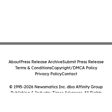
About
Press Release Archive
Submit Press Release
Terms & Conditions
Copyright/DMCA Policy
Privacy Policy
Contact
© 1995-2026 Newsmatics Inc. dba Affinity Group
Publishing & Industry Times Arkansas. All Rights
Reserved.
Cookie Settings / Your Privacy Choices