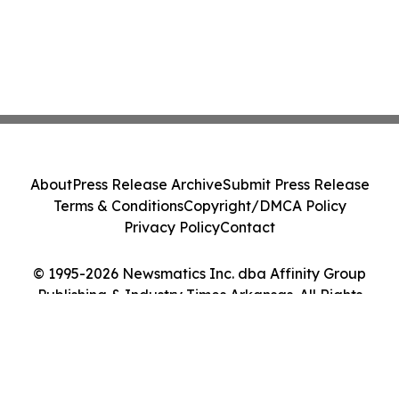
About
Press Release Archive
Submit Press Release
Terms & Conditions
Copyright/DMCA Policy
Privacy Policy
Contact
© 1995-2026 Newsmatics Inc. dba Affinity Group
Publishing & Industry Times Arkansas. All Rights
Reserved.
Cookie Settings / Your Privacy Choices