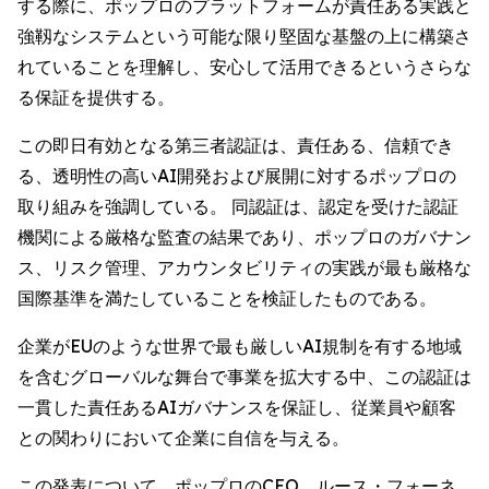
する際に、ポップロのプラットフォームが責任ある実践と
強靱なシステムという可能な限り堅固な基盤の上に構築さ
れていることを理解し、安心して活用できるというさらな
る保証を提供する。
この即日有効となる第三者認証は、責任ある、信頼でき
る、透明性の高いAI開発および展開に対するポップロの
取り組みを強調している。 同認証は、認定を受けた認証
機関による厳格な監査の結果であり、ポップロのガバナン
ス、リスク管理、アカウンタビリティの実践が最も厳格な
国際基準を満たしていることを検証したものである。
企業がEUのような世界で最も厳しいAI規制を有する地域
を含むグローバルな舞台で事業を拡大する中、この認証は
一貫した責任あるAIガバナンスを保証し、従業員や顧客
との関わりにおいて企業に自信を与える。
この発表について、ポップロのCEO、ルース・フォーネ