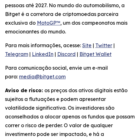
pessoas até 2027. No mundo do automobilismo, a
Bitget é a corretora de criptomoedas parceira
exclusiva do
MotoGP™
, um dos campeonatos mais
emocionantes do mundo.
Para mais informações, acesse:
Site
|
Twitter
|
Telegram
|
LinkedIn
|
Discord
|
Bitget Wallet
Para comunicação social, envie um e-mail
para:
media@bitget.com
Aviso de risco:
os preços dos ativos digitais estão
sujeitos a flutuações e podem apresentar
volatilidade significativa. Os investidores são
aconselhados a alocar apenas os fundos que possam
correr o risco de perder. O valor de qualquer
investimento pode ser impactado, e há a