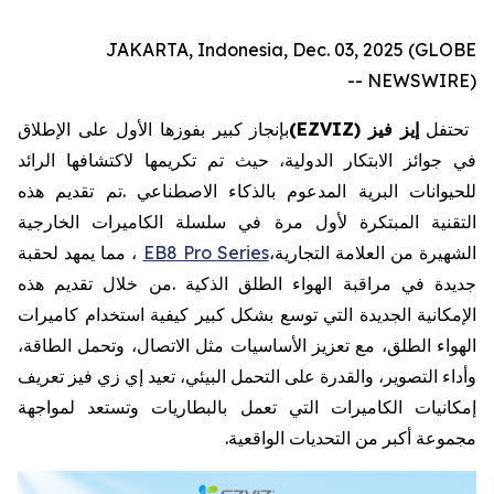
JAKARTA, Indonesia, Dec. 03, 2025 (GLOBE
NEWSWIRE) --
تحتفل
إيز
فيز
EZVIZ)
(
بإنجاز
كبير
بفوزها
الأول
على
الإطلاق
في
جوائز
الابتكار
الدولية،
حيث
تم
تكريمها
لاكتشافها
الرائد
للحيوانات
البرية
المدعوم
بالذكاء
الاصطناعي
.
تم
تقديم
هذه
التقنية
المبتكرة
لأول
مرة
في
سلسلة
الكاميرات
الخارجية
الشهيرة
من
العلامة
التجارية،
EB8 Pro Series
،
مما
يمهد
لحقبة
جديدة
في
مراقبة
الهواء
الطلق
الذكية
.
من
خلال
تقديم
هذه
الإمكانية
الجديدة
التي
توسع
بشكل
كبير
كيفية
استخدام
كاميرات
الهواء
الطلق،
مع
تعزيز
الأساسيات
مثل
الاتصال،
وتحمل
الطاقة،
وأداء
التصوير،
والقدرة
على
التحمل
البيئي،
تعيد
إي
زي
فيز
تعريف
إمكانيات
الكاميرات
التي
تعمل
بالبطاريات
وتستعد
لمواجهة
مجموعة
أكبر
من
التحديات
الواقعية
.