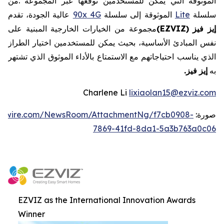
الموثوقة
التي
يمكن
للمستخدمين
توقعها
عبر
المجموعة
.
من
سلسلة
Lite
الموثوقة
إلى
سلسلة
4G
90x
عالية
الجودة،
تقدم
إيز
فيز
EZVIZ)
(
مجموعة
من
الخيارات
الخارجية
المبنية
على
نفس
المبادئ
الأساسية،
بحيث
يمكن
للمستخدمين
اختيار
الطراز
الذي
يناسب
احتياجاتهم
مع
الاستمتاع
بالأداء
الموثوق
الذي
تشتهر
به
إيز
فيز
.
Charlene Li
lixiaolan15@ezviz.com
صورة:
ewswire.com/NewsRoom/AttachmentNg/f7cb0908-
7869-41fd-8da1-5a3b763a0c06
EZVIZ as the International Innovation Awards
Winner