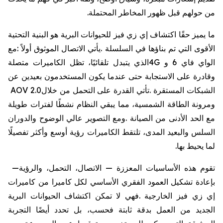
من
حولهم
قبل
ظهور
المخاطر
المحتملة
.
ما
يميز
حقًا
اكتشاف
إي
زي
فيز
للحيوانات
البرية
هو
البنية
التحتية
الأقوى
التي
تم
بناؤها
في
السلسلة
.
يأتي
الاتصال
الموثوق
أولاً
:
مع
الواي
فاي
6
و
4G
الذي
يتبدل
تلقائيًا،
تظل
الكاميرات
متصلة
وقادرة
على
الاستجابة
حتى
عندما
يكون
المستخدمون
بعيدين
عن
الشبكات
المستقرة
.
تأتي
القدرة
على
التحمل
من
خلال
AOV 2.0
ومرونة
الطاقة
الشمسية،
مما
يبقي
النظام
نشطًا
لفترات
طويلة
مع
الحد
الأدنى
من
الصيانة
.
ومع
التصوير
عالي
الوضوح
والدوران
السلس
والبعيد
المدى،
تلتقط
الكاميرات
رؤية
أوسع
وأكثر
تفصيلًا
لما
يحيط
بها
.
تقوم
هذه
الأساسيات
المعززة
—
الاتصال،
التحمل،
والرؤية
—
بإعادة
تشكيل
العمود
الفقري
الأساسي
لكل
كاميرا
من
كاميرات
إي
زي
فيز
الخارجية
.
فهي
لا
تمكن
اكتشاف
الحيوانات
البرية
الجديد
من
العمل
بدقة
ثابتة
فحسب،
بل
تحدد
أيضًا
التجربة