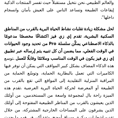
والعالم
الطبيعي
.
نحن
نتخيل
مستقبلاً
حيث
تفسر
المنتجات
الذكية
إيقاعات
الطبيعة
وتساعد
الناس
على
العيش
بأمان
وانسجام
داخلها
."
لحل
مشكلة
زيادة
تقلبات
نشاط
الحياة
البرية
بالقرب
من
المناطق
السكنية
البشرية،
تقدم
إي
زي
فيز
اكتشافًا
مخصصًا
مدعومًا
بالذكاء
الاصطناعي
يمكّن
سلسلة
Pro
من
تحديد
وجود
الحيوانات
في
الوقت
الفعلي،
مما
يضمن
أن
كل
تنبيه
يتم
إرساله
عبر
تطبيق
إي
زي
فيز
يكون
في
الوقت
المناسب
وملائمًا
وقابلًا
للعمل
.
توسع
هذه
الذكاء
المضاف
بشكل
كبير
المواقف
التي
يمكن
أن
توفر
فيها
الكاميرات
التي
تعمل
بالبطارية
الحماية،
وتوسّع
الحماية
من
المراقبة
المنزلية
التقليدية
إلى
المواقع
التي
تقع
بالقرب
من
الطبيعة
أو
المعرضة
لحركة
الحياة
البرية
العرضية
.
تقدم
هذه
الميزة
راحة
بال
لمجموعة
واسعة
من
المستخدمين،
من
أولئك
الذين
يعيشون
بالقرب
من
المناظر
الطبيعية
المفتوحة
إلى
أولئك
الذين
يشرفون
على
المساحات
الخارجية
المشتركة،
من
خلال
تقديم
إشعارات
مبكرة،
وسياق
أوضح،
وثقة
أكبر
في
فهم
ما
يحدث