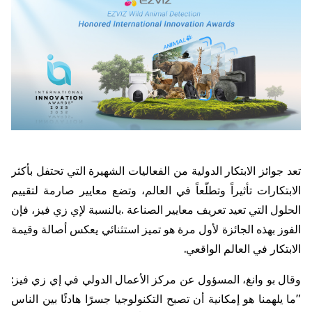
تعد
جوائز
الابتكار
الدولية
من
الفعاليات
الشهيرة
التي
تحتفل
بأكثر
الابتكارات
تأثيراً
وتطلّعاً
في
العالم،
وتضع
معايير
صارمة
لتقييم
الحلول
التي
تعيد
تعريف
معايير
الصناعة
.
بالنسبة
لإي
زي
فيز،
فإن
الفوز
بهذه
الجائزة
لأول
مرة
هو
تميز
استثنائي
يعكس
أصالة
وقيمة
الابتكار
في
العالم
الواقعي
.
وقال
بو
وانغ،
المسؤول
عن
مركز
الأعمال
الدولي
في
إي
زي
فيز
:
"
ما
يلهمنا
هو
إمكانية
أن
تصبح
التكنولوجيا
جسرًا
هادئًا
بين
الناس